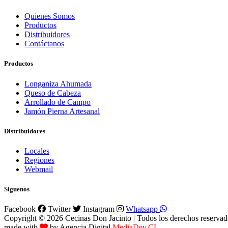
Quienes Somos
Productos
Distribuidores
Contáctanos
Productos
Longaniza Ahumada
Queso de Cabeza
Arrollado de Campo
Jamón Pierna Artesanal
Distribuidores
Locales
Regiones
Webmail
Siguenos
Facebook
Twitter
Instagram
Whatsapp
Copyright © 2026 Cecinas Don Jacinto | Todos los derechos reservad
made with
by Agencia Digital
MediaDev.CL